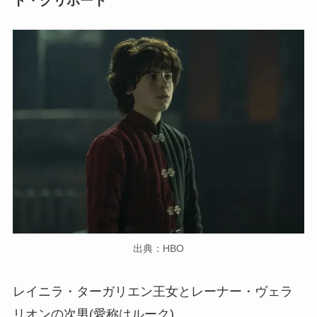
ト・グリホート
出典：HBO
レイニラ・ターガリエン王女とレーナー・ヴェラ
リオンの次男(愛称はルーク)。