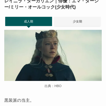
レイニラ・ターガリエン｜俳優：エマ・ダーシ
ー/ミリー・オールコック(少女時代)
成人期
少女期
出典：HBO
黒装派の当主。