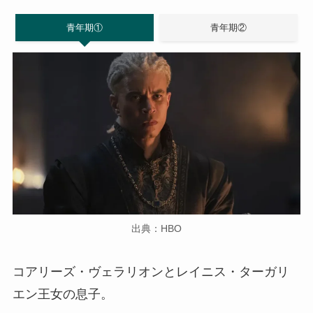
青年期①
青年期②
出典：HBO
コアリーズ・ヴェラリオンとレイニス・ターガリ
エン王女の息子。