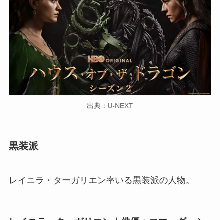
出典：U-NEXT
黒装派
レイニラ・ターガリエン率いる黒装派の人物。