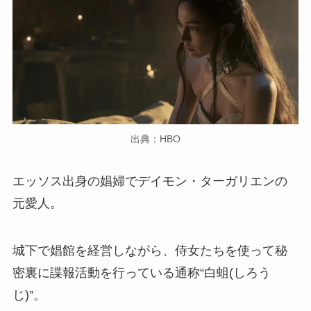
出典：HBO
エッソス出身の娼婦でデイモン・ターガリエンの
元愛人。
城下で娼館を経営しながら、侍女たちを使って秘
密裏に諜報活動を行っている通称“白蛆(しろう
じ)”。