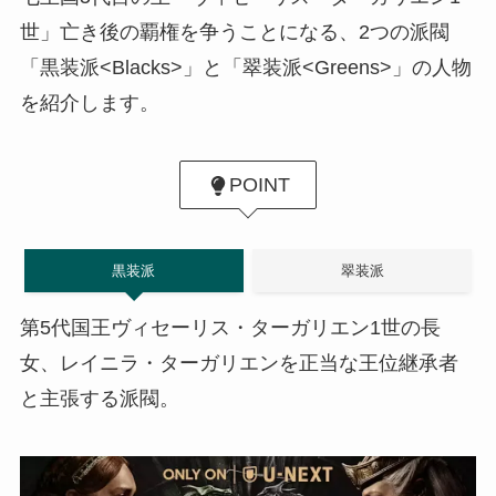
世」亡き後の覇権を争うことになる、2つの派閥
「黒装派<Blacks>」と「翠装派<Greens>」の人物
を紹介します。
POINT
黒装派
翠装派
第5代国王ヴィセーリス・ターガリエン1世の長
女、レイニラ・ターガリエンを正当な王位継承者
と主張する派閥。