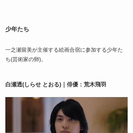
少年たち
一之瀬留美が主催する絵画合宿に参加する少年た
ち(芸術家の卵)。
白瀬透(しらせ とおる)｜俳優：荒木飛羽