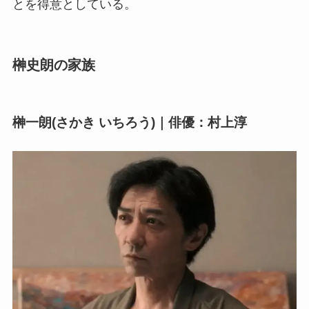
とを得意としている。
榊史朗の家族
榊一朗(さかき いちろう)｜俳優：村上淳