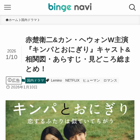
ホーム
国内ドラマ
赤楚衛二&カン・ヘウォンW主演
『キンパとおにぎり』キャスト&
2026
1/10
相関図・あらすじ・見どころ総ま
とめ！
広告
国内ドラマ
Lemino
NETFLIX
ヒューマン
ロマンス
2026年1月10日