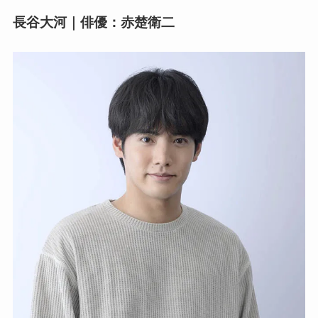
長谷大河｜俳優：赤楚衛二