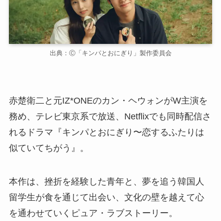
出典：Ⓒ「キンパとおにぎり」製作委員会
赤楚衛二と元IZ*ONEのカン・ヘウォンがW主演を
務め、テレビ東京系で放送、Netflixでも同時配信さ
れるドラマ『キンパとおにぎり〜恋するふたりは
似ていてちがう』。
本作は、挫折を経験した青年と、夢を追う韓国人
留学生が食を通じて出会い、文化の壁を越えて心
を通わせていくピュア・ラブストーリー。