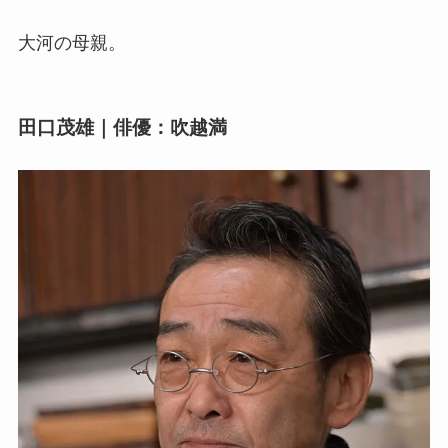
大河の母親。
田口茂雄｜俳優：吹越満