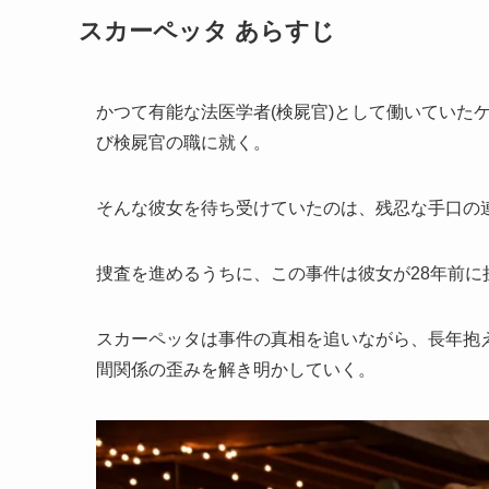
スカーペッタ あらすじ
かつて有能な法医学者(検屍官)として働いていた
び検屍官の職に就く。
そんな彼女を待ち受けていたのは、残忍な手口の
捜査を進めるうちに、この事件は彼女が28年前
スカーペッタは事件の真相を追いながら、長年抱
間関係の歪みを解き明かしていく。