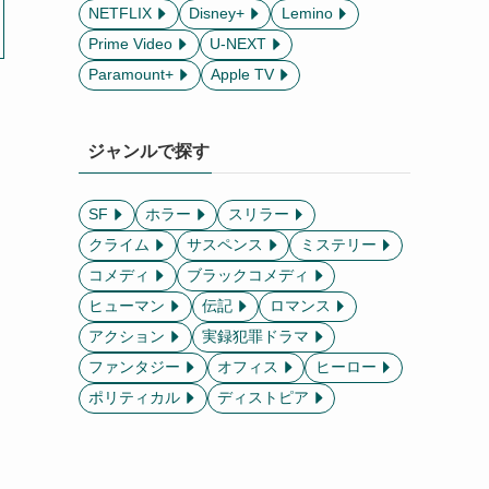
NETFLIX
Disney+
Lemino
Prime Video
U-NEXT
Paramount+
Apple TV
ジャンルで探す
SF
ホラー
スリラー
クライム
サスペンス
ミステリー
コメディ
ブラックコメディ
ヒューマン
伝記
ロマンス
アクション
実録犯罪ドラマ
ファンタジー
オフィス
ヒーロー
ポリティカル
ディストピア