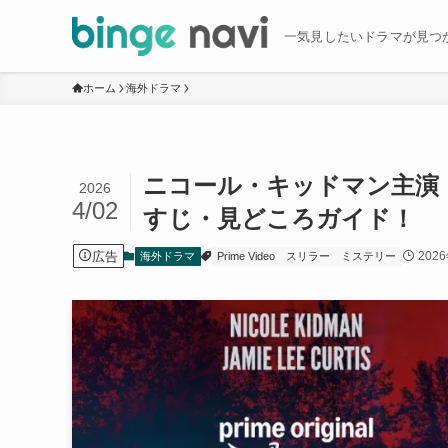
一気見したいドラマが見つ
ホーム
海外ドラマ
ニコール・キッドマン主演
2026
4/02
すじ・見どころガイド！
広告
202
海外ドラマ
Prime Video
スリラー
ミステリー