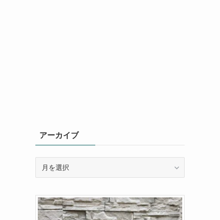
アーカイブ
ア
ー
カ
イ
ブ