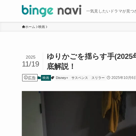
一気見したいドラマが見つ
ホーム
映画
ゆりかごを揺らす手(202
2025
11/19
底解説！
広告
2025年10月6
映画
Disney+
サスペンス
スリラー