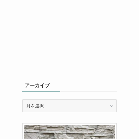
アーカイブ
ア
ー
カ
イ
ブ